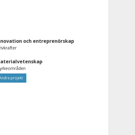
nnovation och entreprenörskap
ivkrafter
aterialvetenskap
tyrkeområden
Andra projekt