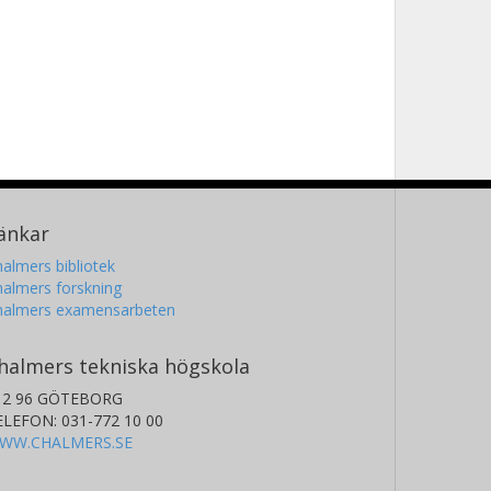
änkar
almers bibliotek
almers forskning
halmers examensarbeten
halmers tekniska högskola
12 96 GÖTEBORG
ELEFON: 031-772 10 00
WW.CHALMERS.SE