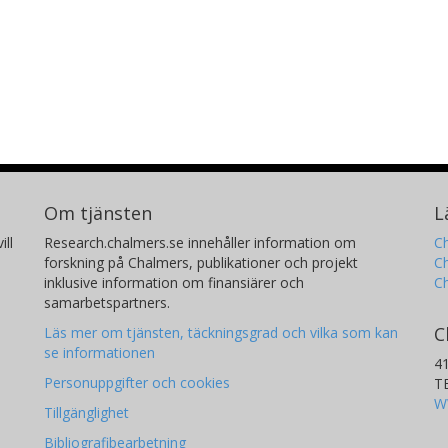
Om tjänsten
L
ill
Research.chalmers.se innehåller information om
Ch
forskning på Chalmers, publikationer och projekt
Ch
inklusive information om finansiärer och
C
samarbetspartners.
C
Läs mer om tjänsten, täckningsgrad och vilka som kan
se informationen
4
Personuppgifter och cookies
T
W
Tillgänglighet
Bibliografibearbetning