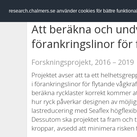
RESEARCH
.chalmers.se
research.chalmers.se använder cookies för bättre funktion
Att beräkna och undv
förankringslinor för
Forskningsprojekt, 2016 – 2019
Projektet avser att ta ett helhetsgre
i förankringslinor för flytande vågkr
beräkna rycklaster korrekt kommer at
hur ryck påverkar designen av möjlig
lastreducering med Seaflex högflexi
Dessutom ska projektet ta fram och t
kroppar, avsedd att minimera risken f