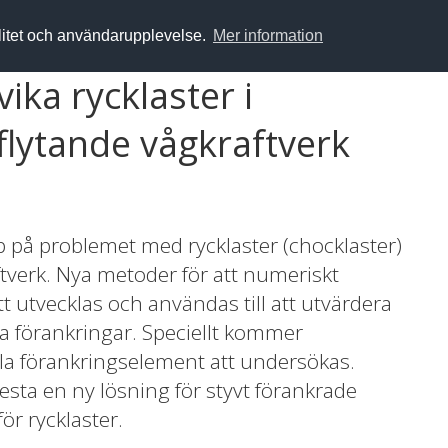
alitet och användarupplevelse.
Mer information
ika rycklaster i
 flytande vågkraftverk
pp på problemet med rycklaster (chocklaster)
aftverk. Nya metoder för att numeriskt
t utvecklas och användas till att utvärdera
a förankringar. Speciellt kommer
bla förankringselement att undersökas.
esta en ny lösning för styvt förankrade
ör rycklaster.