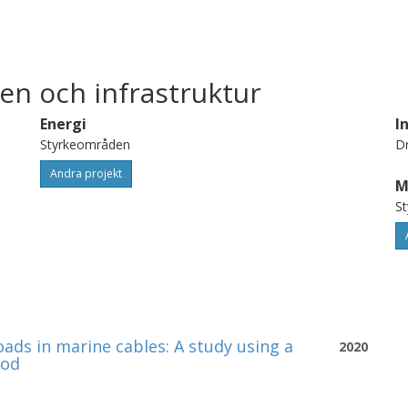
en och infrastruktur
Energi
I
Styrkeområden
Dr
Andra projekt
M
S
oads in marine cables: A study using a
2020
hod