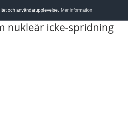
alitet och användarupplevelse.
Mer information
nukleär icke-spridning