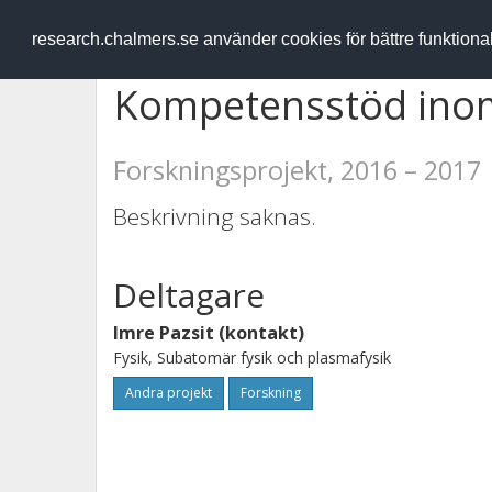
RESEARCH
.chalmers.se
research.chalmers.se använder cookies för bättre funktion
Kompetensstöd inom 
Forskningsprojekt, 2016 – 2017
Beskrivning saknas.
Deltagare
Imre Pazsit (kontakt)
Fysik, Subatomär fysik och plasmafysik
Andra projekt
Forskning