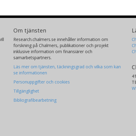
Om tjänsten
L
ill
Research.chalmers.se innehåller information om
Ch
forskning på Chalmers, publikationer och projekt
Ch
inklusive information om finansiärer och
C
samarbetspartners.
C
Läs mer om tjänsten, täckningsgrad och vilka som kan
se informationen
4
Personuppgifter och cookies
T
W
Tillgänglighet
Bibliografibearbetning