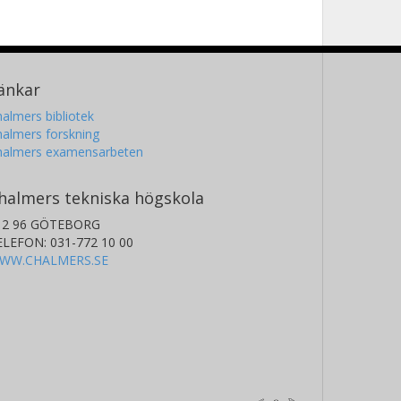
änkar
almers bibliotek
almers forskning
halmers examensarbeten
halmers tekniska högskola
12 96 GÖTEBORG
ELEFON: 031-772 10 00
WW.CHALMERS.SE