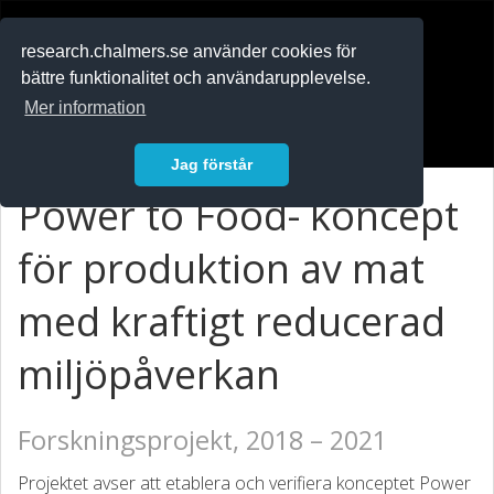
RESEARCH
.chalmers.se
research.chalmers.se använder cookies för
bättre funktionalitet och användarupplevelse.
In English
Mer information
Logga in
Jag förstår
Power to Food- koncept
för produktion av mat
med kraftigt reducerad
miljöpåverkan
Forskningsprojekt, 2018 – 2021
Projektet avser att etablera och verifiera konceptet Power