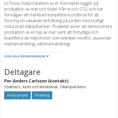
to Food, matproduktion av el. Konceptet bygger på
produktion av mat och foder från el och CO2 och har
förmågan att märkbart komplettera jordbruk för att
försörja en växande befolkning på jorden med kraftigt
reducerad miljöpåverkan. Projektet avser att demonstrera
produktion av en typ av mat samt att förtydliga och
kvantifiera de miljövinster som tekniken medför, avseende
markanvändning, vattenanvändning,
kväve/fosforanvändning, biodiversitetsminskning,
koldioxidbalans samt robusthet.
VISA HELA BESKRIVNINGEN
5kg mat producerad av CO2 och el kommer sättas på
Deltagare
bordet vid projektets slut. En teknoekonomisk beräkning
kommer tas fram för storskalig produktion. Förbättringar
Per-Anders Carlsson (kontakt)
av befintlig teknologi kommer göras och en
marknadsbedömning samt potentialen för kompletterande
Chalmers, Kemi och kemiteknik, Tillämpad kemi
patent kommer bedömas. En beräkning av miljöavlastande
Andra projekt
Forskning
parametrar, baserat på de planetära gränserna, kommer
tas fram. Vid framgångsrikt projekt väntas effekten bli ett
öppnande av en ny industrigren.