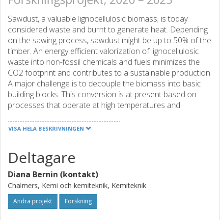
Sawdust, a valuable lignocellulosic biomass, is today
considered waste and burnt to generate heat. Depending
on the sawing process, sawdust might be up to 50% of the
timber. An energy efficient valorization of lignocellulosic
waste into non-fossil chemicals and fuels minimizes the
CO2 footprint and contributes to a sustainable production.
A major challenge is to decouple the biomass into basic
building blocks. This conversion is at present based on
processes that operate at high temperatures and
pressures, resulting in a complex mixture in the process
liquor, and consuming huge amount of heat.
VISA HELA BESKRIVNINGEN
We propose a conversion process based on UV light from
Deltagare
energy saving LEDs through photolysis consuming less
energy. Preliminary results indicate that irradiation of lignin
Diana Bernin (kontakt)
or cellulose dispersed in water at 254 nm broke the β-O-4
bond in lignin while cellulose stayed intact. Lignin has
Chalmers, Kemi och kemiteknik, Kemiteknik
various bonds with different bond dissociation energies,
Andra projekt
Forskning
which could be broken selectively by a specific wavelength,
forming functional products. We will map the cleaved and