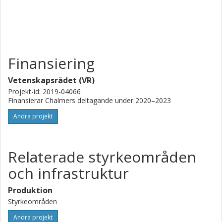
newly formed bonds at different wavelengths for different
lignins and cellulose in different solvents. Solutions will be
analyzed with standard methods while the solid materials
will be analyzed with novel dynamic nuclear polarization
solid-state NMR. Within 4 years, we expect to understand
Finansiering
the underlying photochemistry to form high value
chemicals and fuels from lignocellulosic waste energy- and
Vetenskapsrådet (VR)
resource efficiently.
Projekt-id: 2019-04066
Finansierar Chalmers deltagande under 2020–2023
Andra projekt
Relaterade styrkeområden
och infrastruktur
Produktion
Styrkeområden
Andra projekt