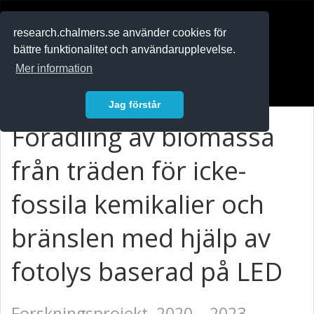
RESEARCH
.chalmers.se
research.chalmers.se använder cookies för
bättre funktionalitet och användarupplevelse.
In English
Mer information
Logga in
Jag förstår
Förädling av biomassa
från träden för icke-
fossila kemikalier och
bränslen med hjälp av
fotolys baserad på LED
Forskningsprojekt, 2020 – 2023