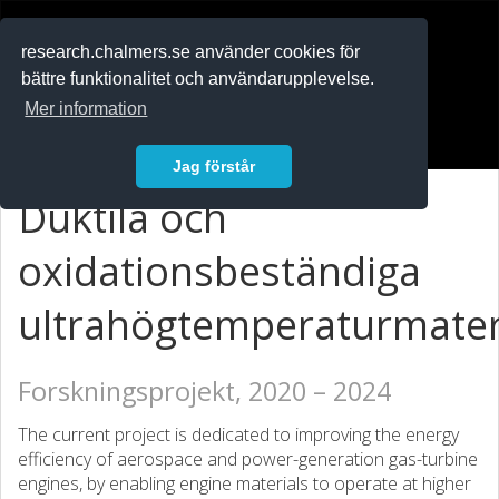
RESEARCH
.chalmers.se
research.chalmers.se använder cookies för
bättre funktionalitet och användarupplevelse.
In English
Mer information
Logga in
Jag förstår
Duktila och
oxidationsbeständiga
ultrahögtemperaturmater
Forskningsprojekt, 2020 – 2024
The current project is dedicated to improving the energy
efficiency of aerospace and power-generation gas-turbine
engines, by enabling engine materials to operate at higher