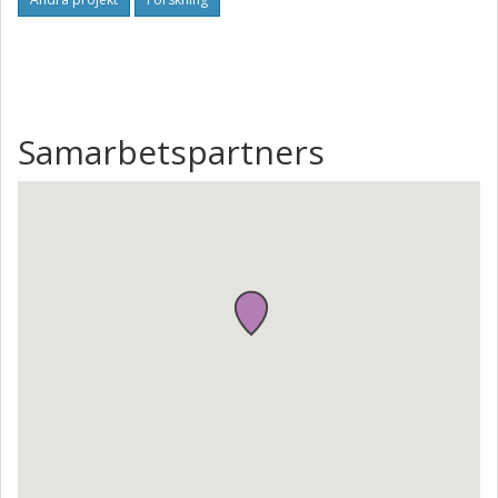
of novel ultrahigh-temperature materials, with great
potential to improve energy efficiency and reduce CO2
emission for Swedish transportation and energy
industries.
Samarbetspartners