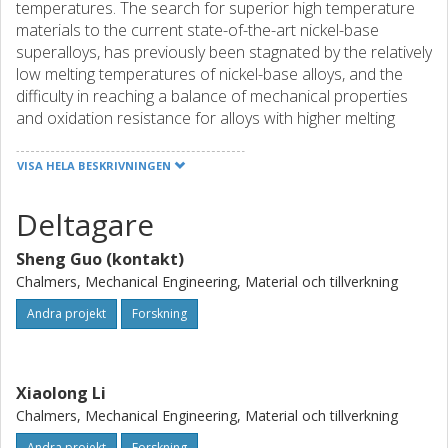
temperatures. The search for superior high temperature
materials to the current state-of-the-art nickel-base
superalloys, has previously been stagnated by the relatively
low melting temperatures of nickel-base alloys, and the
difficulty in reaching a balance of mechanical properties
and oxidation resistance for alloys with higher melting
temperatures. Here we use a paradigm-shift high-entropy
(concentrated multicomponent) alloying strategy, to design
VISA HELA BESKRIVNINGEN
refractory (high melting temperature) multi-principal-
element alloys as new generation ultrahigh-temperature
Deltagare
materials, integrating both experimental studies and
theoretical predictions based on physical metallurgy
Sheng Guo (kontakt)
principles and computational thermodynamic calculations.
Chalmers, Mechanical Engineering, Material och tillverkning
The project will be completed within four years, combing
Andra projekt
Forskning
established and complementary expertise from Chalmers
on the alloy development of high-entropy alloys with that
from KTH on computational thermodynamics. A successful
implementation of the project will bring profound scientific
Xiaolong Li
understanding to the research of multi-principal-element
Chalmers, Mechanical Engineering, Material och tillverkning
alloys and refractory alloys, and lead to the development
Andra projekt
Forskning