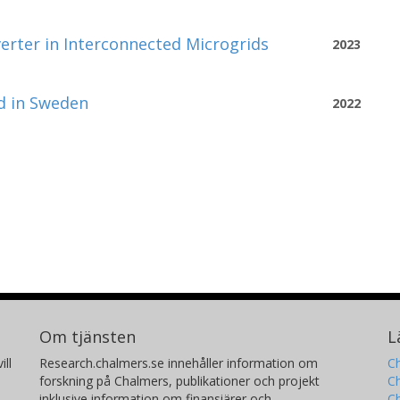
verter in Interconnected Microgrids
2023
id in Sweden
2022
Om tjänsten
L
ill
Research.chalmers.se innehåller information om
Ch
forskning på Chalmers, publikationer och projekt
Ch
inklusive information om finansiärer och
C