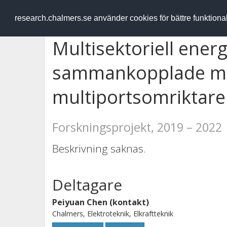
RESEARCH
.chalmers.se
research.chalmers.se använder cookies för bättre funktion
Multisektoriell ener
sammankopplade mi
multiportsomriktare
Forskningsprojekt, 2019 – 2022
Beskrivning saknas.
Deltagare
Peiyuan Chen (kontakt)
Chalmers, Elektroteknik, Elkraftteknik