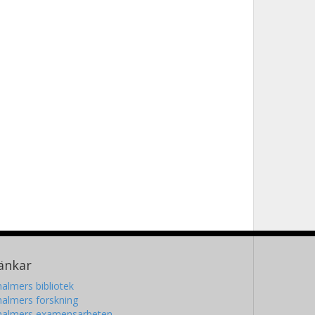
änkar
almers bibliotek
almers forskning
halmers examensarbeten