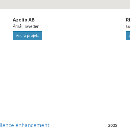
Azelio AB
R
Åmål, Sweden
G
Andra projekt
silience enhancement
2025