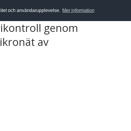
alitet och användarupplevelse.
Mer information
gikontroll genom
kronät av