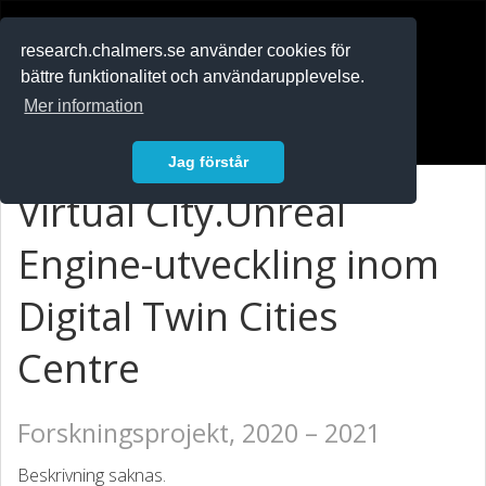
RESEARCH
.chalmers.se
research.chalmers.se använder cookies för
bättre funktionalitet och användarupplevelse.
In English
Mer information
Logga in
Jag förstår
Virtual City.Unreal
Engine-utveckling inom
Digital Twin Cities
Centre
Forskningsprojekt, 2020 – 2021
Beskrivning saknas.