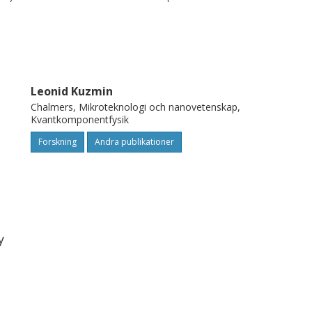
mu K.
Leonid Kuzmin
Chalmers, Mikroteknologi och nanovetenskap,
Kvantkomponentfysik
Forskning
Andra publikationer
y