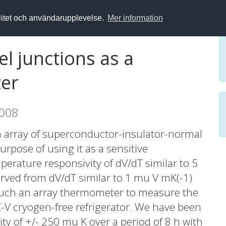
alitet och användarupplevelse.
Mer information
el junctions as a
ter
2008
 array of superconductor-insulator-normal
urpose of using it as a sensitive
erature responsivity of dV/dT similar to 5
erved from dV/dT similar to 1 mu V mK(-1)
 such an array thermometer to measure the
C-V cryogen-free refrigerator. We have been
ty of +/- 250 mu K over a period of 8 h with