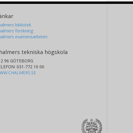
änkar
almers bibliotek
almers forskning
halmers examensarbeten
halmers tekniska högskola
12 96 GÖTEBORG
ELEFON: 031-772 10 00
WW.CHALMERS.SE