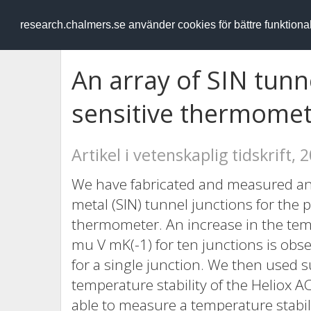
RESEARCH
.chalmers.se
research.chalmers.se använder cookies för bättre funktion
An array of SIN tunn
sensitive thermome
Artikel i vetenskaplig tidskrift, 
We have fabricated and measured an
metal (SIN) tunnel junctions for the p
thermometer. An increase in the temp
mu V mK(-1) for ten junctions is obs
for a single junction. We then used
temperature stability of the Heliox A
able to measure a temperature stabili