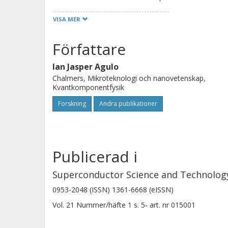
a temperature resolution of +/- 100 
VISA MER
Författare
Ian Jasper Agulo
Chalmers, Mikroteknologi och nanovetenskap,
Kvantkomponentfysik
Forskning
Andra publikationer
Publicerad i
Superconductor Science and Technolog
0953-2048 (ISSN) 1361-6668 (eISSN)
Vol. 21
Nummer/häfte
1
s.
5-
art. nr
015001