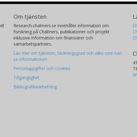
Om tjänsten
L
ill
Research.chalmers.se innehåller information om
Ch
forskning på Chalmers, publikationer och projekt
Ch
inklusive information om finansiärer och
C
samarbetspartners.
C
Läs mer om tjänsten, täckningsgrad och vilka som kan
se informationen
4
Personuppgifter och cookies
T
W
Tillgänglighet
Bibliografibearbetning