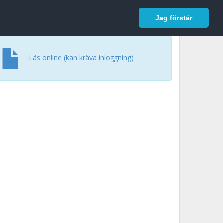
In English
Logga in
Jag förstår
Läs online (kan kräva inloggning)