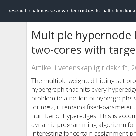
RESEARCH
.chalmers.se
research.chalmers.se använder cookies för bättre funktion
Multiple hypernode h
two-cores with targe
Artikel i vetenskaplig tidskrift, 
The multiple weighted hitting set pro
hypergraph that hits every hyperedge
problem to a notion of hypergraphs 
for m=2, it remains fixed-parameter t
number of hyperedges. This is accomp
dynamic programming algorithm for 
interesting for certain assignment pr