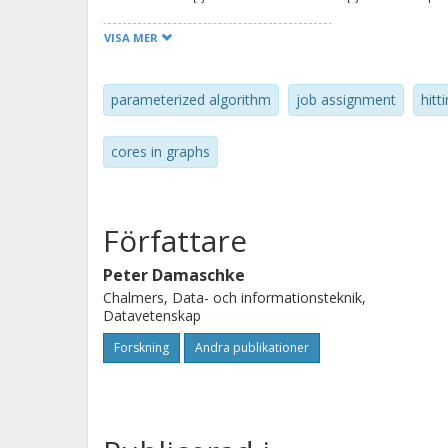
solve another problem motivated by n
VISA MER
subgraph in which every vertex has a
algorithm that computes a smallest 2-
parameterized algorithm
job assignment
hitt
vertices, where the number of targets
possible in the sense that no FPT alg
cores in graphs
Författare
Peter Damaschke
Chalmers, Data- och informationsteknik,
Datavetenskap
Forskning
Andra publikationer