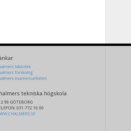
änkar
almers bibliotek
almers forskning
halmers examensarbeten
halmers tekniska högskola
12 96 GÖTEBORG
ELEFON: 031-772 10 00
WW.CHALMERS.SE