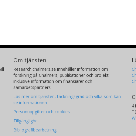
Om tjänsten
L
ill
Research.chalmers.se innehåller information om
Ch
forskning på Chalmers, publikationer och projekt
Ch
inklusive information om finansiärer och
C
samarbetspartners.
C
Läs mer om tjänsten, täckningsgrad och vilka som kan
se informationen
4
Personuppgifter och cookies
T
W
Tillgänglighet
Bibliografibearbetning