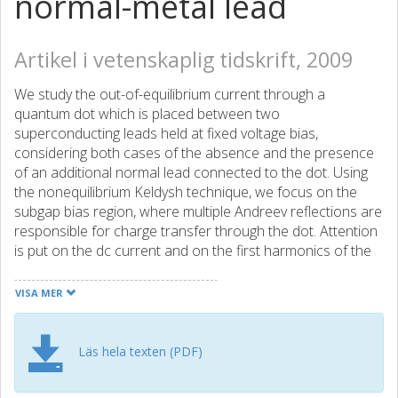
normal-metal lead
Artikel i vetenskaplig tidskrift, 2009
We study the out-of-equilibrium current through a
quantum dot which is placed between two
superconducting leads held at fixed voltage bias,
considering both cases of the absence and the presence
of an additional normal lead connected to the dot. Using
the nonequilibrium Keldysh technique, we focus on the
subgap bias region, where multiple Andreev reflections are
responsible for charge transfer through the dot. Attention
is put on the dc current and on the first harmonics of the
supercurrent. Varying the position and/or the width of the
dot level, we first investigate the crossover between a
VISA MER
quantum-dot and quantum point-contact regimes in the
absence of a normal lead. We then study the effect of the
normal electrode connected to the dot, which is
Läs hela texten (PDF)
understood to lead to dephasing, or alternatively to induce
reverse proximity effect. By increasing the dot coupling to