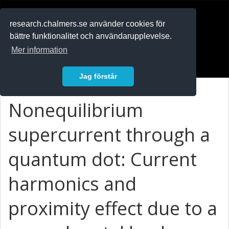
RESEARCH
.chalmers.se
research.chalmers.se använder cookies för
bättre funktionalitet och användarupplevelse.
In English
Mer information
Logga in
Jag förstår
Nonequilibrium
supercurrent through a
quantum dot: Current
harmonics and
proximity effect due to a