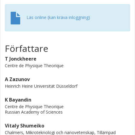
the normal probe, we show the full crossover from zero
dephasing to the incoherent case. We also compute the
Josephson current in the presence of the normal lead and
Läs online (kan kräva inloggning)
find it in excellent agreement with the values of the
nonequlibrium current extrapolated at zero voltage.
Författare
T Jonckheere
Centre de Physique Theorique
A Zazunov
Heinrich Heine Universität Düsseldorf
K Bayandin
Centre de Physique Theorique
Russian Academy of Sciences
Vitaly Shumeiko
Chalmers, Mikroteknologi och nanovetenskap, Tillämpad