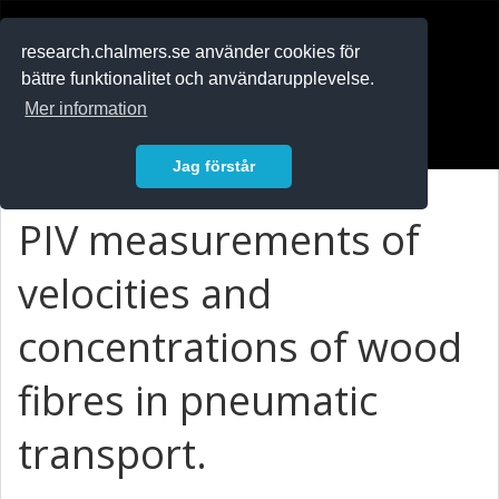
RESEARCH
.chalmers.se
research.chalmers.se använder cookies för
bättre funktionalitet och användarupplevelse.
In English
Mer information
Logga in
Jag förstår
PIV measurements of
velocities and
concentrations of wood
fibres in pneumatic
transport.