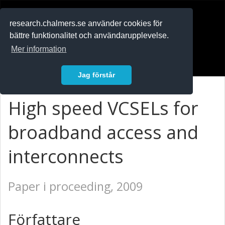
RESEARCH
.chalmers.se
research.chalmers.se använder cookies för
bättre funktionalitet och användarupplevelse.
In English
Mer information
Logga in
Jag förstår
High speed VCSELs for
broadband access and
interconnects
Paper i proceeding, 2009
Författare