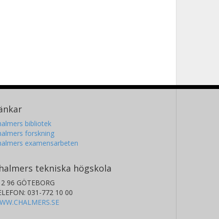
änkar
almers bibliotek
almers forskning
halmers examensarbeten
halmers tekniska högskola
12 96 GÖTEBORG
ELEFON: 031-772 10 00
WW.CHALMERS.SE