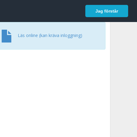
In English
Logga in
Jag förstår
Läs online (kan kräva inloggning)