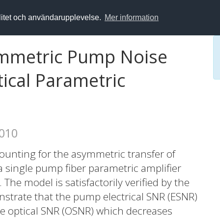
alitet och användarupplevelse.
Mer information
mmetric Pump Noise
tical Parametric
2010
counting for the asymmetric transfer of
 single pump fiber parametric amplifier
The model is satisfactorily verified by the
trate that the pump electrical SNR (ESNR)
e optical SNR (OSNR) which decreases