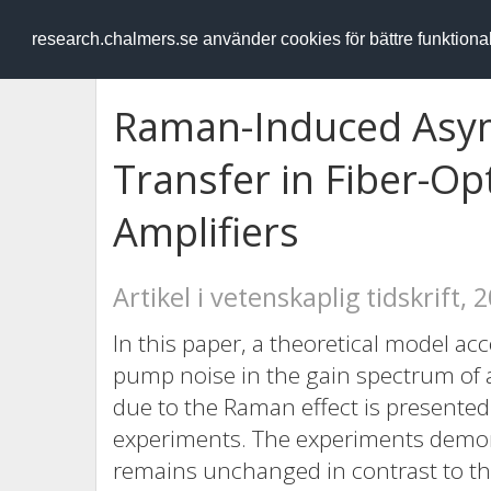
RESEARCH
.chalmers.se
research.chalmers.se använder cookies för bättre funktion
Raman-Induced Asy
Transfer in Fiber-Op
Amplifiers
Artikel i vetenskaplig tidskrift, 
In this paper, a theoretical model ac
pump noise in the gain spectrum of a
due to the Raman effect is presented. 
experiments. The experiments demons
remains unchanged in contrast to th