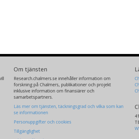
Om tjänsten
L
ill
Research.chalmers.se innehåller information om
Ch
forskning på Chalmers, publikationer och projekt
Ch
inklusive information om finansiärer och
C
samarbetspartners.
C
Läs mer om tjänsten, täckningsgrad och vilka som kan
se informationen
4
Personuppgifter och cookies
T
W
Tillgänglighet