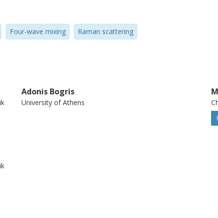
Four-wave mixing
Raman scattering
Adonis Bogris
M
ik
University of Athens
Ch
ik