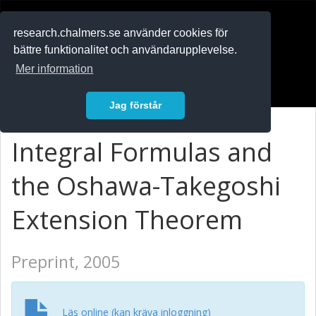
RESEARCH
.chalmers.se
research.chalmers.se använder cookies för
bättre funktionalitet och användarupplevelse.
In English
Mer information
Logga in
Jag förstår
Integral Formulas and
the Oshawa-Takegoshi
Extension Theorem
Preprint, 2005
Läs online (kan kräva inloggning)