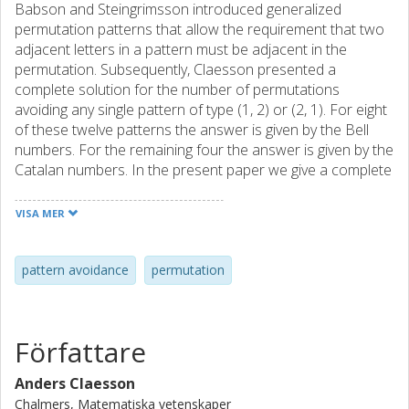
Babson and Steingrimsson introduced generalized
permutation patterns that allow the requirement that two
adjacent letters in a pattern must be adjacent in the
permutation. Subsequently, Claesson presented a
complete solution for the number of permutations
avoiding any single pattern of type (1, 2) or (2, 1). For eight
of these twelve patterns the answer is given by the Bell
numbers. For the remaining four the answer is given by the
Catalan numbers. In the present paper we give a complete
solution for the number of permutations avoiding a pair of
patterns of type (1, 2) or (2, 1). We also conjecture the
VISA MER
number of permutations avoiding the patterns in any set of
three or more such patterns.
pattern avoidance
permutation
Författare
Anders Claesson
Chalmers, Matematiska vetenskaper