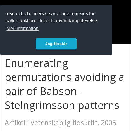
RESEARCH
.chalmers.se
research.chalmers.se använder cookies för
bättre funktionalitet och användarupplevelse.
In English
Mer information
Logga in
Jag förstår
Enumerating
permutations avoiding a
pair of Babson-
Steingrimsson patterns
Artikel i vetenskaplig tidskrift, 2005