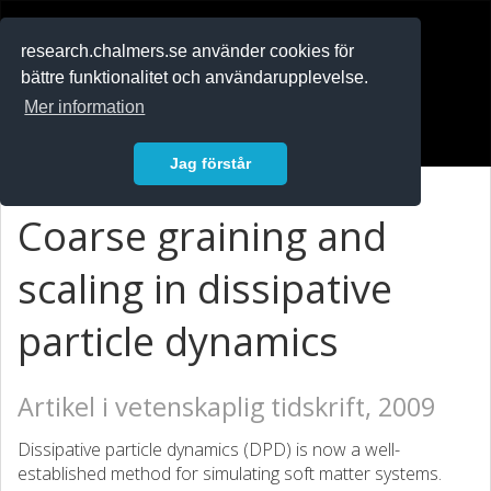
RESEARCH
.chalmers.se
research.chalmers.se använder cookies för
bättre funktionalitet och användarupplevelse.
In English
Mer information
Logga in
Jag förstår
Coarse graining and
scaling in dissipative
particle dynamics
Artikel i vetenskaplig tidskrift, 2009
Dissipative particle dynamics (DPD) is now a well-
established method for simulating soft matter systems.