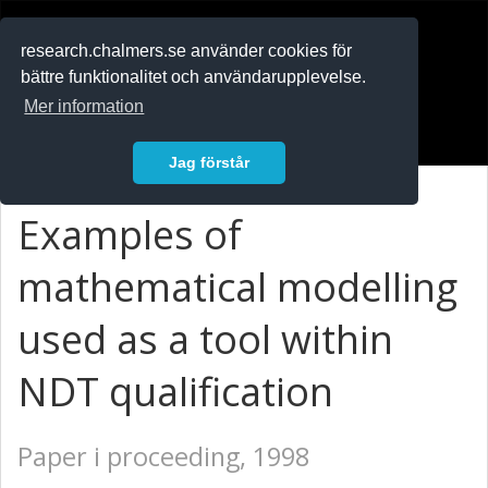
RESEARCH
.chalmers.se
research.chalmers.se använder cookies för
bättre funktionalitet och användarupplevelse.
In English
Mer information
Logga in
Jag förstår
Examples of
mathematical modelling
used as a tool within
NDT qualification
Paper i proceeding, 1998