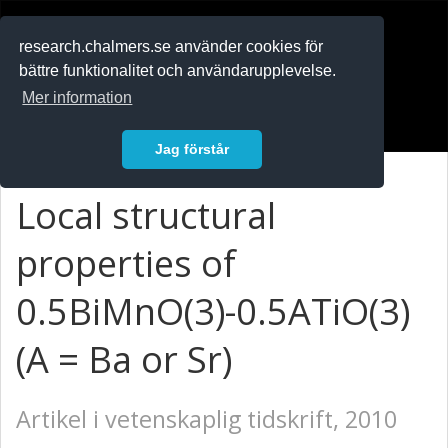
RESEARCH
.chalmers.se
research.chalmers.se använder cookies för
bättre funktionalitet och användarupplevelse.
In English
Mer information
Logga in
Jag förstår
Local structural
properties of
0.5BiMnO(3)-0.5ATiO(3)
(A = Ba or Sr)
Artikel i vetenskaplig tidskrift, 2010