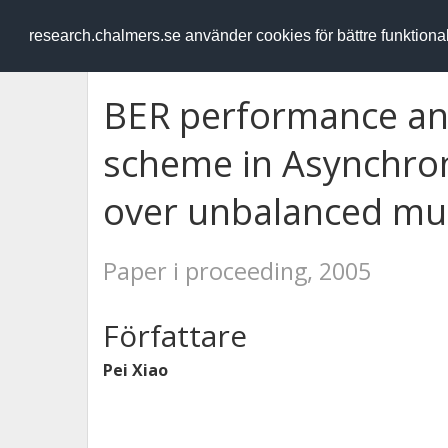
RESEARCH
.chalmers.se
research.chalmers.se använder cookies för bättre funktion
BER performance ana
scheme in Asynchr
over unbalanced mul
Paper i proceeding, 2005
Författare
Pei Xiao