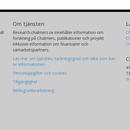
Om tjänsten
L
ill
Research.chalmers.se innehåller information om
Ch
forskning på Chalmers, publikationer och projekt
Ch
inklusive information om finansiärer och
C
samarbetspartners.
C
Läs mer om tjänsten, täckningsgrad och vilka som kan
se informationen
4
Personuppgifter och cookies
T
W
Tillgänglighet
Bibliografibearbetning