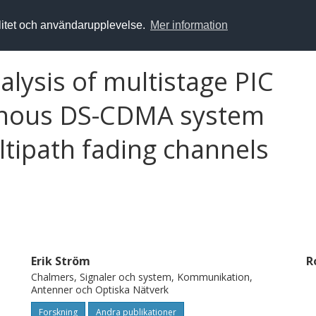
alitet och användarupplevelse.
Mer information
lysis of multistage PIC
onous DS-CDMA system
tipath fading channels
Erik Ström
R
Chalmers, Signaler och system, Kommunikation,
Antenner och Optiska Nätverk
Forskning
Andra publikationer