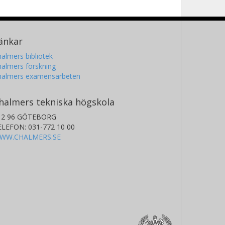
änkar
almers bibliotek
almers forskning
halmers examensarbeten
halmers tekniska högskola
12 96 GÖTEBORG
ELEFON: 031-772 10 00
WW.CHALMERS.SE