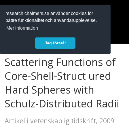
RESEARCH
.chalmers.se
research.chalmers.se använder cookies för
bättre funktionalitet och användarupplevelse.
In English
Mer information
Logga in
Jag förstår
Scattering Functions of
Core-Shell-Struct ured
Hard Spheres with
Schulz-Distributed Radii
Artikel i vetenskaplig tidskrift, 2009