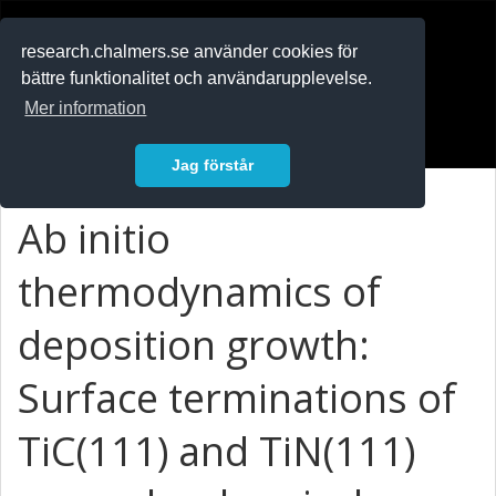
RESEARCH
.chalmers.se
research.chalmers.se använder cookies för
bättre funktionalitet och användarupplevelse.
In English
Mer information
Logga in
Jag förstår
Ab initio
thermodynamics of
deposition growth:
Surface terminations of
TiC(111) and TiN(111)