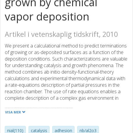
grown by chemical
vapor deposition
Artikel i vetenskaplig tidskrift, 2010
We present a calculational method to predict terminations
of growing or as-deposited surfaces as a function of the
deposition conditions. Such characterizations are valuable
for understanding catalysis and growth phenomena. The
method combines ab initio density-functional-theory
calculations and experimental thermodynamical data with
a rate-equations description of partial pressures in the
reaction chamber. The use of rate equations enables a
complete description of a complex gas environment in
terms of a few, (experimentally accessible) parameters.
The predictions are based on comparisons between free
VISA MER
energies of reaction associated with the formation of
surfaces with different terminations. The method has an
intrinsic nonequilibrium character. In the limit of dynamic
nial(110)
catalysis
adhesion
nb/al2o3