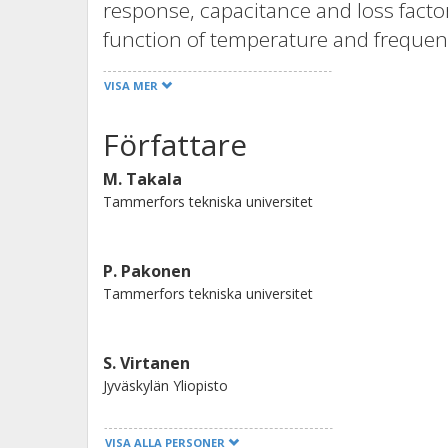
response, capacitance and loss facto
function of temperature and frequenc
reference PP and PP Silica nanocompo
VISA MER
voltage. Material surfaces were analy
All dielectric measurements were done
Författare
of 11-23 μm. The results were analyze
M. Takala
the additive on the properties of PP.
Tammerfors tekniska universitet
Silica nanocomposite with a view to h
capac itors. © 2010 IEEE.
P. Pakonen
Tammerfors tekniska universitet
S. Virtanen
Jyväskylän Yliopisto
VISA ALLA PERSONER