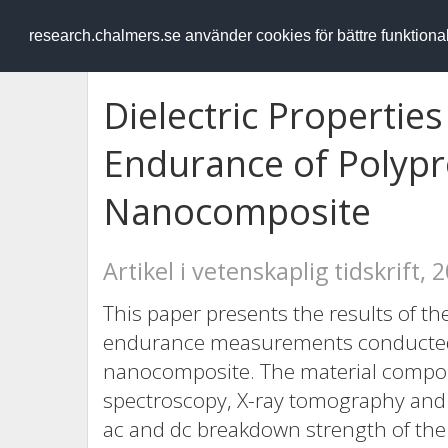
RESEARCH
.chalmers.se
research.chalmers.se använder cookies för bättre funktion
Dielectric Properties
Endurance of Polypro
Nanocomposite
Artikel i vetenskaplig tidskrift, 
This paper presents the results of the
endurance measurements conducted o
nanocomposite. The material compo
spectroscopy, X-ray tomography and 
ac and dc breakdown strength of the