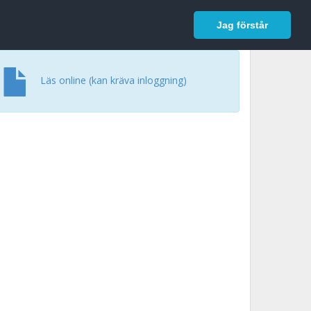
In English
Logga in
Jag förstår
Läs online (kan kräva inloggning)