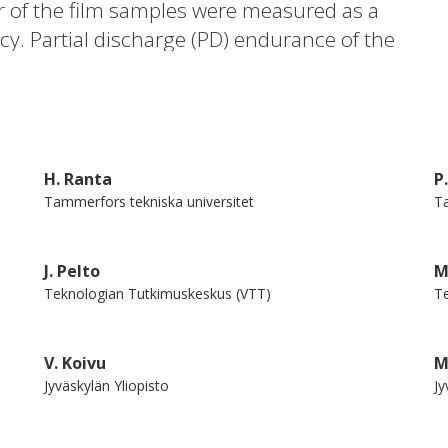
r of the film samples were measured as a
y. Partial discharge (PD) endurance of the
site was studied as a function of ac
zed after PD stress with optical microscopy.
 for oriented thin films with a thickness
d statistically to determine the effects of
H. Ranta
P
 The paper discusses the potential of PP
Tammerfors tekniska universitet
Ta
igh voltage applications, especially power
J. Pelto
M
Teknologian Tutkimuskeskus (VTT)
Te
V. Koivu
M
Jyväskylän Yliopisto
Jy