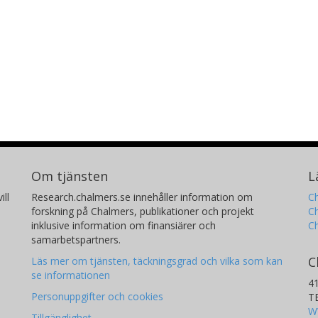
Om tjänsten
L
ill
Research.chalmers.se innehåller information om
Ch
forskning på Chalmers, publikationer och projekt
Ch
inklusive information om finansiärer och
C
samarbetspartners.
C
Läs mer om tjänsten, täckningsgrad och vilka som kan
se informationen
4
Personuppgifter och cookies
T
W
Tillgänglighet