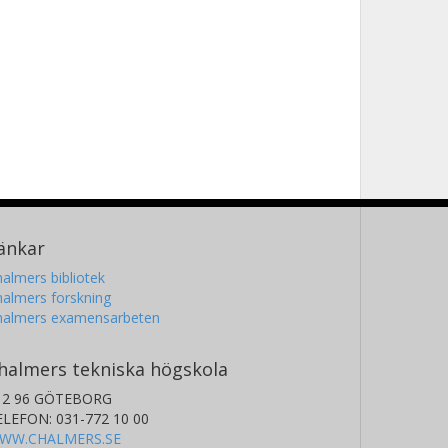
änkar
almers bibliotek
almers forskning
halmers examensarbeten
halmers tekniska högskola
12 96 GÖTEBORG
ELEFON: 031-772 10 00
WW.CHALMERS.SE