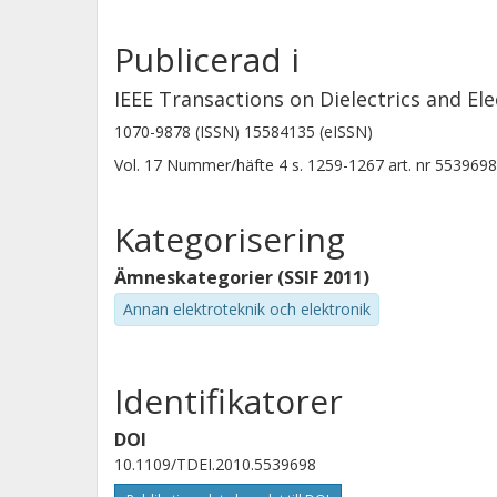
Björn Sonerud
Chalmers, Material- och tillverkningsteknik,
Publicerad i
Högspänningsteknik
Forskning
Andra publikationer
IEEE Transactions on Dielectrics and Elec
1070-9878 (ISSN) 15584135 (eISSN)
Vol. 17
Nummer/häfte
4
s.
1259-1267
art. nr
5539698
Kategorisering
Ämneskategorier (SSIF 2011)
Annan elektroteknik och elektronik
Identifikatorer
DOI
10.1109/TDEI.2010.5539698