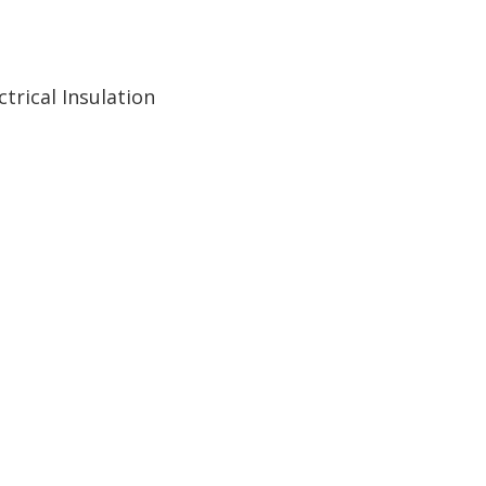
K Kannus
Tammerfors tekniska universitet
trical Insulation