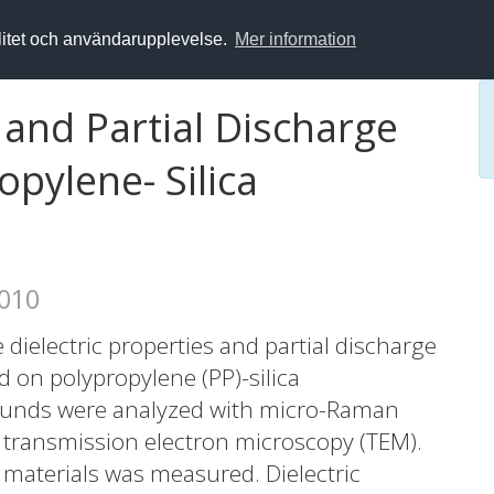
alitet och användarupplevelse.
Mer information
 and Partial Discharge
pylene- Silica
2010
 dielectric properties and partial discharge
n polypropylene (PP)-silica
unds were analyzed with micro-Raman
transmission electron microscopy (TEM).
 materials was measured. Dielectric