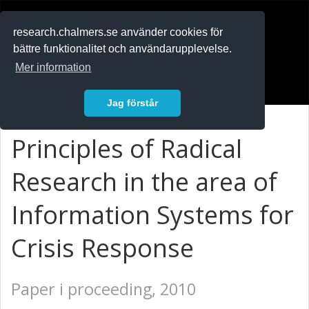
RESEARCH
.chalmers.se
research.chalmers.se använder cookies för
bättre funktionalitet och användarupplevelse.
In English
Mer information
Logga in
Jag förstår
Principles of Radical
Research in the area of
Information Systems for
Crisis Response
Paper i proceeding, 2010