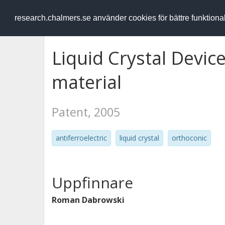
RESEARCH
.chalmers.se
research.chalmers.se använder cookies för bättre funktion
Liquid Crystal Device
material
Patent, 2005
antiferroelectric
liquid crystal
orthoconic
Uppfinnare
Roman Dabrowski