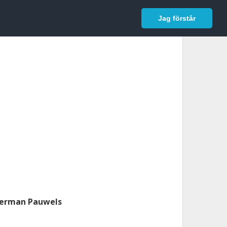
In English
Logga in
Jag förstår
erman Pauwels