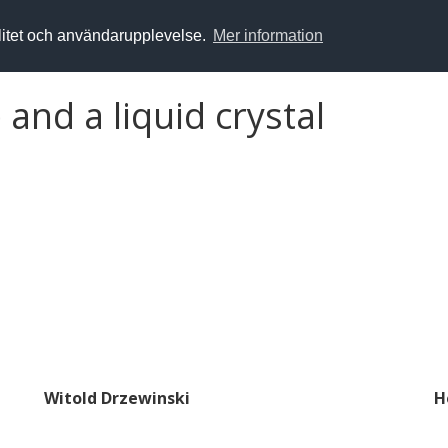
alitet och användarupplevelse.
Mer information
 and a liquid crystal
Witold Drzewinski
H