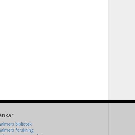
änkar
almers bibliotek
almers forskning