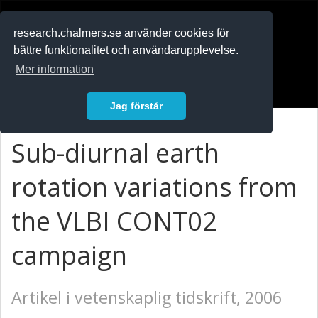
RESEARCH
.chalmers.se
research.chalmers.se använder cookies för
bättre funktionalitet och användarupplevelse.
In English
Mer information
Logga in
Jag förstår
Sub-diurnal earth
rotation variations from
the VLBI CONT02
campaign
Artikel i vetenskaplig tidskrift, 2006