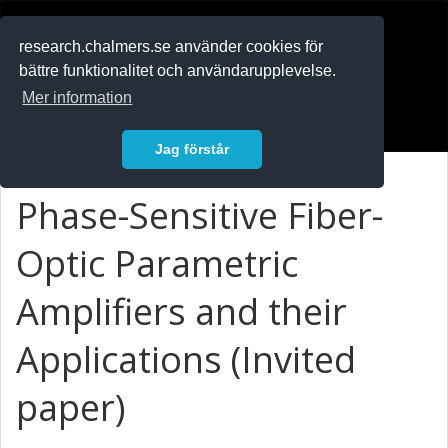
RESEARCH
.chalmers.se
research.chalmers.se använder cookies för
bättre funktionalitet och användarupplevelse.
In English
Mer information
Logga in
Jag förstår
Phase-Sensitive Fiber-
Optic Parametric
Amplifiers and their
Applications (Invited
paper)