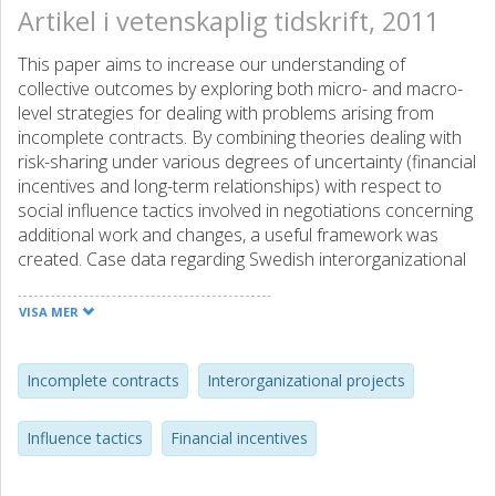
Artikel i vetenskaplig tidskrift, 2011
This paper aims to increase our understanding of
collective outcomes by exploring both micro- and macro-
level strategies for dealing with problems arising from
incomplete contracts. By combining theories dealing with
risk-sharing under various degrees of uncertainty (financial
incentives and long-term relationships) with respect to
social influence tactics involved in negotiations concerning
additional work and changes, a useful framework was
created. Case data regarding Swedish interorganizational
development projects from both the construction and IT
industries are used to illustrate the theoretical arguments.
VISA MER
Findings indicate that social norms and the work-related
values and attitudes of key negotiators significantly affect
project outcomes. Efforts to increase the sophistication of
Incomplete contracts
Interorganizational projects
financial incentives and long-term arrangements (e.g.,
standardized routines concerning risk-sharing and
Influence tactics
Financial incentives
collaborative initiatives) do not seem to pay-off.