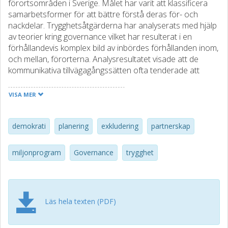
förortsområden i Sverige. Målet har varit att klassificera
samarbetsformer för att bättre förstå deras för- och
nackdelar. Trygghetsåtgärderna har analyserats med hjälp
av teorier kring governance vilket har resulterat i en
förhållandevis komplex bild av inbördes förhållanden inom,
och mellan, förorterna. Analysresultatet visade att de
kommunikativa tillvägagångssätten ofta tenderade att
främja affärsmässiga intressen. Det var också tydligt att
det, med tanke på komplexiteten hos de trygghetsproblem
VISA MER
som denna samverkan hade som mål att lösa, förelåg en
markant brist på »processer för samarbete och lärande».
Slutligen argumenteras för att demokratiska aspekter har
demokrati
planering
exkludering
partnerskap
åsidosatts, eftersom samverkansaktiviteterna ofta
saknade någon part som bevakade invånarnas intressen. /
miljonprogram
Governance
trygghet
This article examines municipal housing companies in
Sweden, involved in safety projects in exposed suburban
areas. The aim here has been to classify the
collaborations in order to better understand their pros
Läs hela texten (PDF)
and cons. The safety activities were analysed with help
from theories on governance and resulted in a quite
complex image of interrelations within and between the