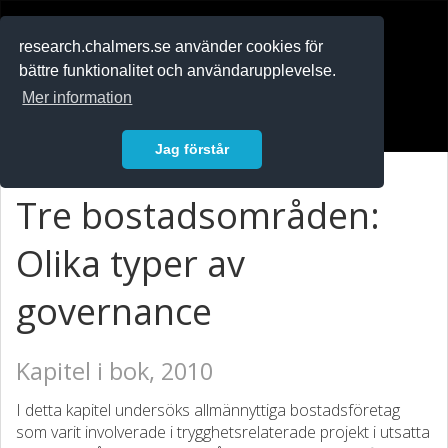
RESEARCH
.chalmers.se
research.chalmers.se använder cookies för
bättre funktionalitet och användarupplevelse.
In English
Mer information
Logga in
Jag förstår
Tre bostadsområden:
Olika typer av
governance
Kapitel i bok, 2010
I detta kapitel undersöks allmännyttiga bostadsföretag
som varit involverade i trygghetsrelaterade projekt i utsatta