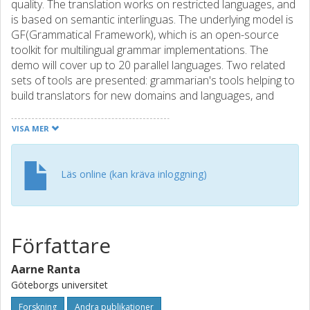
quality. The translation works on restricted languages, and
is based on semantic interlinguas. The underlying model is
GF(Grammatical Framework), which is an open-source
toolkit for multilingual grammar implementations. The
demo will cover up to 20 parallel languages. Two related
sets of tools are presented: grammarian's tools helping to
build translators for new domains and languages, and
translator's tools helping to translate documents. The
grammarian's tools are designed to make it easy to port
VISA MER
the technique to new applications. The translator's tools
are essential in the restricted language context, enabling
the author to remain in the fragments recognized by the
Läs online (kan kräva inloggning)
system. The tools that are demonstrated will be applied
and developed further in the European project MOLTO
(Multilingual On-Line Translation) which has started in
March 2010 and runs for three years.
Författare
Aarne Ranta
Göteborgs universitet
Forskning
Andra publikationer