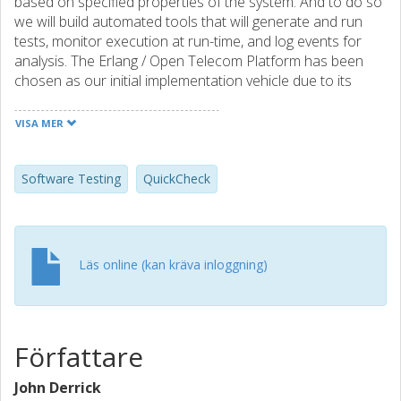
based on specified properties of the system. And to do so
we will build automated tools that will generate and run
tests, monitor execution at run-time, and log events for
analysis. The Erlang / Open Telecom Platform has been
chosen as our initial implementation vehicle due to its
robustness and reliability within the telecoms sector. It is
noted for its success in the ATM telecoms switches by
VISA MER
Ericsson, one of the project partners, as well as for
multiple other uses such as in facebook, yahoo etc. In this
paper we provide an overview of the project goals, as well
Software Testing
QuickCheck
as detailing initial progress in developing property based
testing techniques and tools for the concurrent functional
programming language Erlang.
Läs online (kan kräva inloggning)
Författare
John Derrick