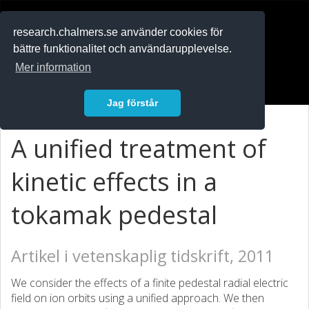
RESEARCH
.chalmers.se
research.chalmers.se använder cookies för
bättre funktionalitet och användarupplevelse.
In English
Mer information
Logga in
Jag förstår
A unified treatment of
kinetic effects in a
tokamak pedestal
Artikel i vetenskaplig tidskrift, 2011
We consider the effects of a finite pedestal radial electric
field on ion orbits using a unified approach. We then