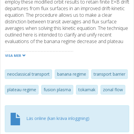
employ these modified orbit results to retain finite E×B drift
departures from flux surfaces in an improved drift-kinetic
equation. The procedure allows us to make a clear
distinction between transit averages and flux surface
averages when solving this kinetic equation. The technique
outlined here is intended to clarify and unify recent
evaluations of the banana regime decrease and plateau
regime alterations in the ion heat diffusivity; the reduction
and possible reversal of the poloidal flow in the banana
VISA MER
regime, and its augmentation in the plateau regime; the
increase in the bootstrap current; and the enhancement
of the residual zonal flow regulation of turbulence.
neoclassical transport
banana regime
transport barrier
plateau regime
fusion plasma
tokamak
zonal flow
Läs online (kan kräva inloggning)