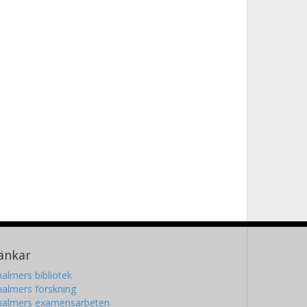
änkar
almers bibliotek
almers forskning
halmers examensarbeten