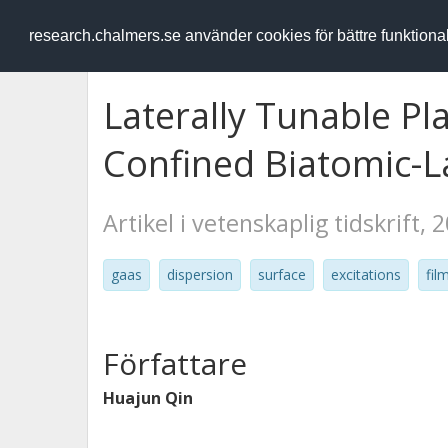
RESEARCH
.chalmers.se
research.chalmers.se använder cookies för bättre funktion
Laterally Tunable P
Confined Biatomic-L
Artikel i vetenskaplig tidskrift, 
gaas
dispersion
surface
excitations
fil
Författare
Huajun Qin