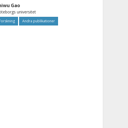
hiwu Gao
teborgs universitet
Forskning
Andra publikationer