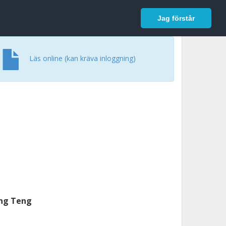
In English
Logga in
Jag förstår
Läs online (kan kräva inloggning)
ing Teng