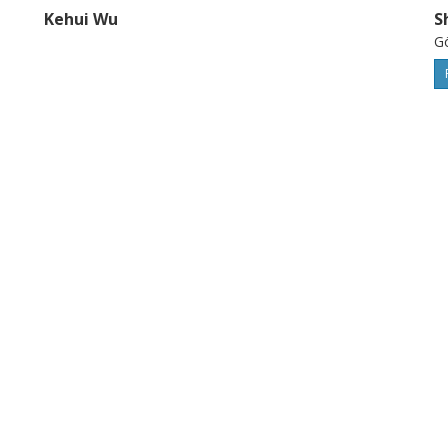
Kehui Wu
S
Gö