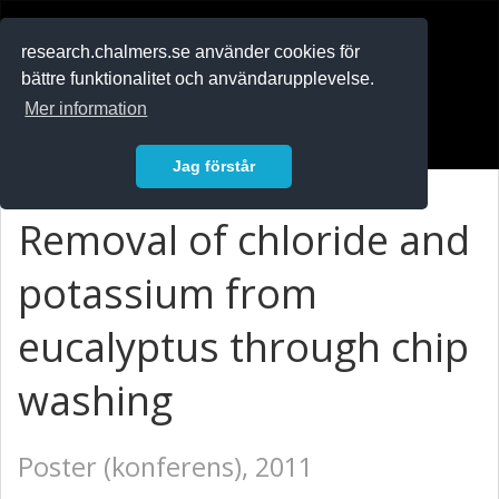
RESEARCH
.chalmers.se
research.chalmers.se använder cookies för
bättre funktionalitet och användarupplevelse.
In English
Mer information
Logga in
Jag förstår
Removal of chloride and
potassium from
eucalyptus through chip
washing
Poster (konferens), 2011