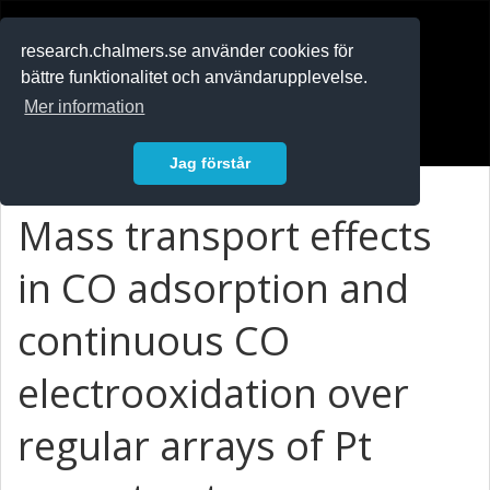
RESEARCH
.chalmers.se
research.chalmers.se använder cookies för
bättre funktionalitet och användarupplevelse.
In English
Mer information
Logga in
Jag förstår
Mass transport effects
in CO adsorption and
continuous CO
electrooxidation over
regular arrays of Pt