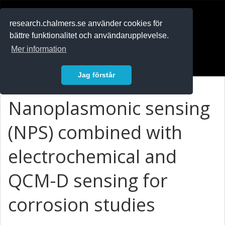
RESEARCH
.chalmers.se
research.chalmers.se använder cookies för
bättre funktionalitet och användarupplevelse.
In English
Mer information
Logga in
Jag förstår
Nanoplasmonic sensing
(NPS) combined with
electrochemical and
QCM-D sensing for
corrosion studies