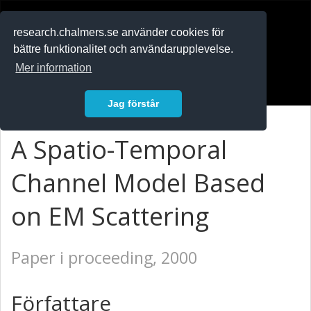
RESEARCH
.chalmers.se
research.chalmers.se använder cookies för
bättre funktionalitet och användarupplevelse.
In English
Mer information
Logga in
Jag förstår
A Spatio-Temporal
Channel Model Based
on EM Scattering
Paper i proceeding, 2000
Författare