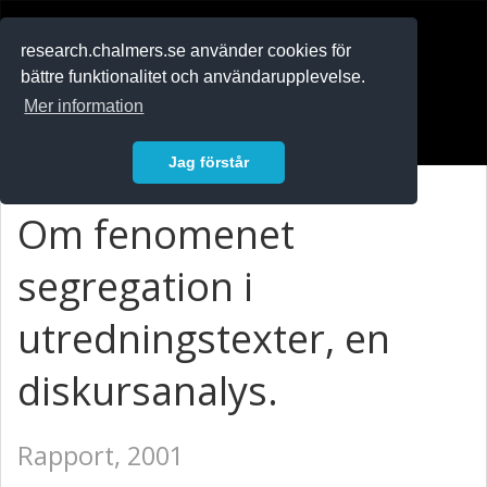
RESEARCH
.chalmers.se
research.chalmers.se använder cookies för
bättre funktionalitet och användarupplevelse.
In English
Mer information
Logga in
Jag förstår
Om fenomenet
segregation i
utredningstexter, en
diskursanalys.
Rapport, 2001