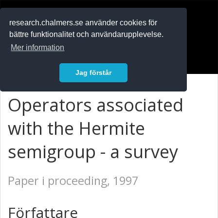
RESEARCH
.chalmers.se
research.chalmers.se använder cookies för
bättre funktionalitet och användarupplevelse.
In English
Mer information
Logga in
Jag förstår
Operators associated
with the Hermite
semigroup - a survey
Paper i proceeding, 1997
Författare