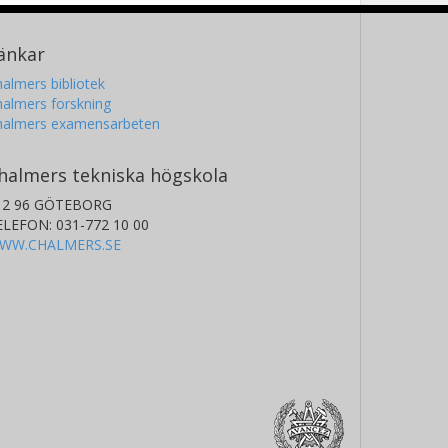
änkar
almers bibliotek
almers forskning
halmers examensarbeten
halmers tekniska högskola
12 96 GÖTEBORG
ELEFON: 031-772 10 00
WW.CHALMERS.SE