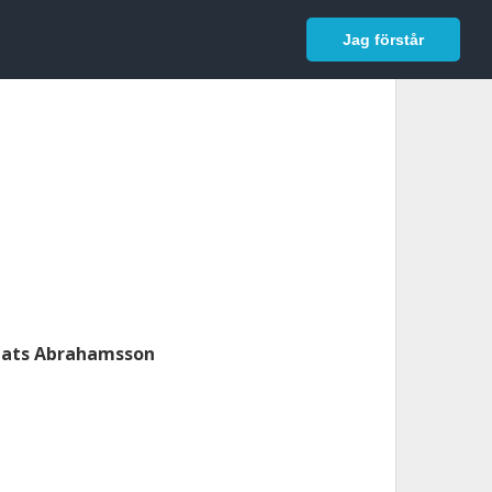
In English
Logga in
Jag förstår
ats Abrahamsson