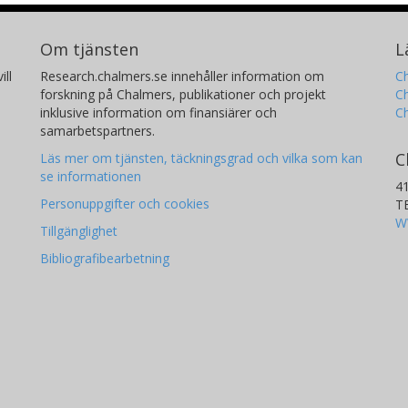
Om tjänsten
L
ill
Research.chalmers.se innehåller information om
Ch
forskning på Chalmers, publikationer och projekt
Ch
inklusive information om finansiärer och
C
samarbetspartners.
C
Läs mer om tjänsten, täckningsgrad och vilka som kan
se informationen
4
Personuppgifter och cookies
T
W
Tillgänglighet
Bibliografibearbetning