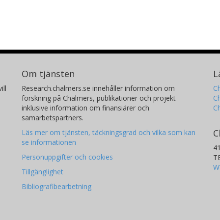
Om tjänsten
L
ill
Research.chalmers.se innehåller information om
Ch
forskning på Chalmers, publikationer och projekt
Ch
inklusive information om finansiärer och
C
samarbetspartners.
C
Läs mer om tjänsten, täckningsgrad och vilka som kan
se informationen
4
Personuppgifter och cookies
T
W
Tillgänglighet
Bibliografibearbetning