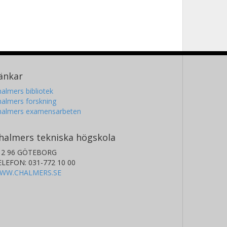
änkar
almers bibliotek
almers forskning
halmers examensarbeten
halmers tekniska högskola
12 96 GÖTEBORG
ELEFON: 031-772 10 00
WW.CHALMERS.SE