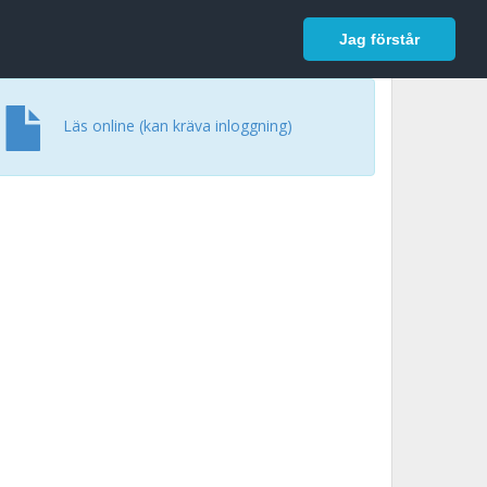
In English
Logga in
Jag förstår
Läs online (kan kräva inloggning)