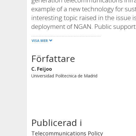
generation telecommunications infras
example of a new technology for su
interesting topic raised in the issue
deployment of NGAN. Public support i
regulatory framework where market f
VISA MER
force behind infrastructure deploym
Asian countries are also found to be 
Författare
upon and the deployment of such net
C. Feijoo
Universidad Politecnica de Madrid
Publicerad i
Telecommunications Policy