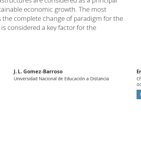
tructures are considered as a principal
stainable economic growth. The most
 is the complete change of paradigm for the
s considered a key factor for the
orces exist and prosper and the leading
ent and innovative boosting measures.
playing a key role in the increased focus
works for different uses and applications.
J. L. Gomez-Barroso
E
Universidad Nacional de Educación a Distancia
Ch
oc