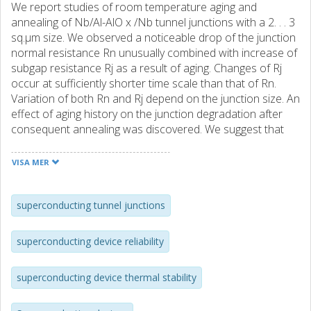
We report studies of room temperature aging and
annealing of Nb/Al-AlO x /Nb tunnel junctions with a 2. . . 3
sq.µm size. We observed a noticeable drop of the junction
normal resistance Rn unusually combined with increase of
subgap resistance Rj as a result of aging. Changes of Rj
occur at sufficiently shorter time scale than that of Rn.
Variation of both Rn and Rj depend on the junction size. An
effect of aging history on the junction degradation after
consequent annealing was discovered. We suggest that
the observed junction aging and annealing behavior could
be explained by diffusional ordering and structural
VISA MER
reconstruction in the tunnel AlOx barrier. The diffusion
driving such structural ordering and reconstruction of the
AlO x tunnel layer is enhanced due to the intrinsic stress
superconducting tunnel junctions
relaxation (creep) processes in the underlying Al layer.
Also, we discuss the influence of dicing the wafer into the
superconducting device reliability
single mixer chip on the junction aging behavior.
superconducting device thermal stability