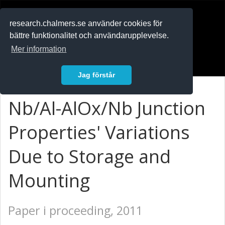
RESEARCH
.chalmers.se
research.chalmers.se använder cookies för
bättre funktionalitet och användarupplevelse.
In English
Mer information
Logga in
Jag förstår
Nb/Al-AlOx/Nb Junction
Properties' Variations
Due to Storage and
Mounting
Paper i proceeding, 2011