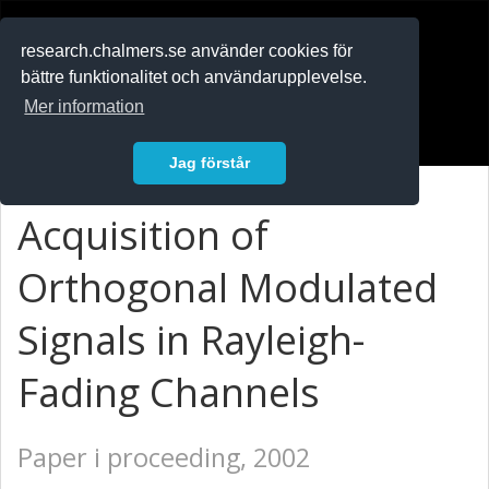
RESEARCH
.chalmers.se
research.chalmers.se använder cookies för
bättre funktionalitet och användarupplevelse.
In English
Mer information
Logga in
Jag förstår
Acquisition of
Orthogonal Modulated
Signals in Rayleigh-
Fading Channels
Paper i proceeding, 2002