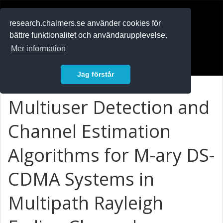
RESEARCH
.chalmers.se
research.chalmers.se använder cookies för
bättre funktionalitet och användarupplevelse.
In English
Mer information
Logga in
Jag förstår
Multiuser Detection and
Channel Estimation
Algorithms for M-ary DS-
CDMA Systems in
Multipath Rayleigh