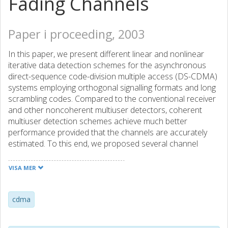
Fading Channels
Paper i proceeding, 2003
In this paper, we present different linear and nonlinear
iterative data detection schemes for the asynchronous
direct-sequence code-division multiple access (DS-CDMA)
systems employing orthogonal signalling formats and long
scrambling codes. Compared to the conventional receiver
and other noncoherent multiuser detectors, coherent
multiuser detection schemes achieve much better
performance provided that the channels are accurately
estimated. To this end, we proposed several channel
estimation algorithms to estimate multipath Rayleigh fading
channels. Different data detection and channel estimation
VISA MER
schemes are compared in terms of BER performance.
Based on the numerical results, some recommendations
are made on how to choose multiuser detectors and
cdma
channel estimation algorithms in practical CDMA systems.