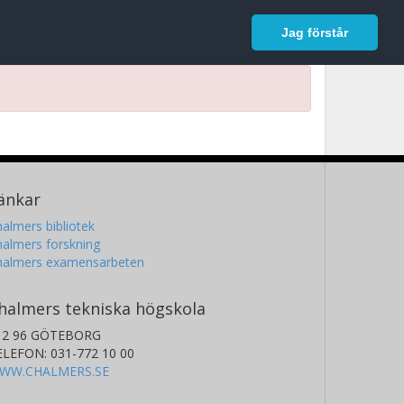
In English
Logga in
Jag förstår
änkar
almers bibliotek
almers forskning
halmers examensarbeten
halmers tekniska högskola
12 96 GÖTEBORG
ELEFON: 031-772 10 00
WW.CHALMERS.SE