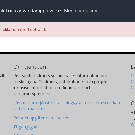
alitet och användarupplevelse.
Mer information
ublikation med detta id.
Om tjänsten
L
ill
Research.chalmers.se innehåller information om
Ch
forskning på Chalmers, publikationer och projekt
Ch
inklusive information om finansiärer och
C
samarbetspartners.
C
Läs mer om tjänsten, täckningsgrad och vilka som kan
se informationen
4
Personuppgifter och cookies
T
W
Tillgänglighet