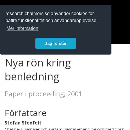
RESEARCH
.chalmers.se
research.chalmers.se använder cookies för
bättre funktionalitet och användarupplevelse.
In English
Mer information
Logga in
Jag förstår
Nya rön kring
benledning
Paper i proceeding, 2001
Författare
Stefan Stenfelt
Chalmers, Signaler och system, Signalbehandling och medicinsk