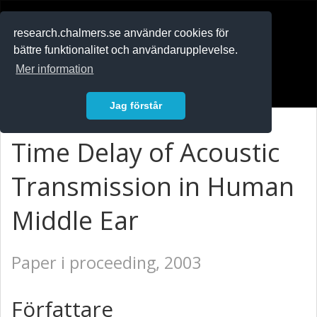
RESEARCH
.chalmers.se
research.chalmers.se använder cookies för
bättre funktionalitet och användarupplevelse.
In English
Mer information
Logga in
Jag förstår
Time Delay of Acoustic
Transmission in Human
Middle Ear
Paper i proceeding, 2003
Författare