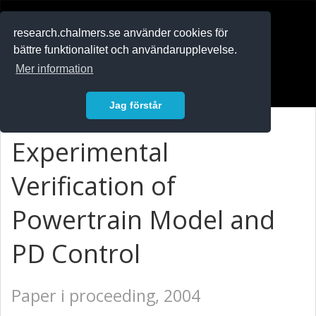
RESEARCH
.chalmers.se
research.chalmers.se använder cookies för
bättre funktionalitet och användarupplevelse.
In English
Mer information
Logga in
Jag förstår
Experimental
Verification of
Powertrain Model and
PD Control
Paper i proceeding, 2004