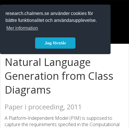
RESEARCH
.chalmers.se
research.chalmers.se använder cookies för
bättre funktionalitet och användarupplevelse.
In English
Mer information
Logga in
Jag förstår
Natural Language
Generation from Class
Diagrams
Paper i proceeding, 2011
A Platform-Independent Model (PIM) is supposed to
capture the requirements specified in the Computational