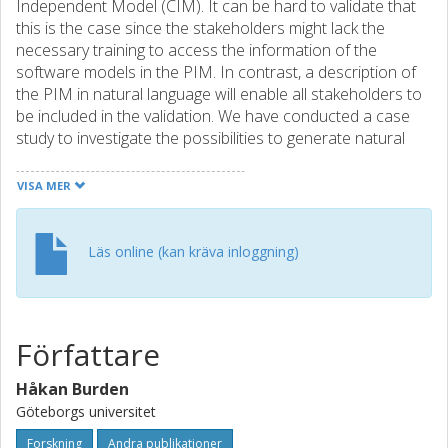
Independent Model (CIM). It can be hard to validate that
this is the case since the stakeholders might lack the
necessary training to access the information of the
software models in the PIM. In contrast, a description of
the PIM in natural language will enable all stakeholders to
be included in the validation. We have conducted a case
study to investigate the possibilities to generate natural
language text from Executable and Translatable UML. In
our case study we have considered a static part of the
VISA MER
PIM; the structure of the class diagram. The
transformation was done in two steps. In the first step, the
class diagram was transformed into an intermediate
Läs online (kan kräva inloggning)
linguistic model using Grammatical Framework. In the
second step, the linguistic model is transformed into
natural language text. The PIM was enhanced in such a
way that the generated texts can both paraphrase the
Författare
original software models as well as include the underlying
motivations behind the design decisions.
Håkan Burden
Göteborgs universitet
Forskning
Andra publikationer