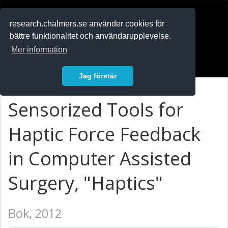
RESEARCH
.chalmers.se
research.chalmers.se använder cookies för
bättre funktionalitet och användarupplevelse.
In English
Mer information
Logga in
Jag förstår
Sensorized Tools for
Haptic Force Feedback
in Computer Assisted
Surgery, "Haptics"
Bok, 2012