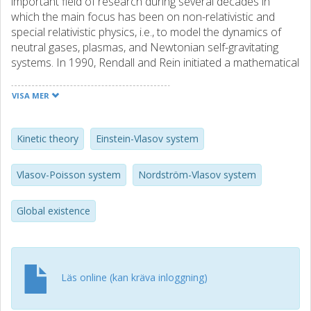
important field of research during several decades in
which the main focus has been on non-relativistic and
special relativistic physics, i.e., to model the dynamics of
neutral gases, plasmas, and Newtonian self-gravitating
systems. In 1990, Rendall and Rein initiated a mathematical
study of the Einstein-Vlasov system. Since then many
theorems on global properties of solutions to this system
VISA MER
have been established. This paper gives introductions to
kinetic theory in non-curved spacetimes and then the
Einstein–Vlasov system is introduced. We believe that a
Kinetic theory
Einstein-Vlasov system
good understanding of kinetic theory in non-curved
spacetimes is fundamental to a good comprehension of
Vlasov-Poisson system
Nordström-Vlasov system
kinetic theory in general relativity.
Global existence
Läs online (kan kräva inloggning)