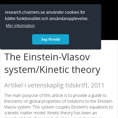
RESEARCH
.chalmers.se
research.chalmers.se använder cookies för
bättre funktionalitet och användarupplevelse.
In English
Mer information
Logga in
Jag förstår
The Einstein-Vlasov
system/Kinetic theory
Artikel i vetenskaplig tidskrift, 2011
The main purpose of this article is to provide a guide to
theorems on global properties of solutions to the Einstein-
Vlasov system. This system couples Einstein’s equations to
a kinetic matter model. Kinetic theory has been an